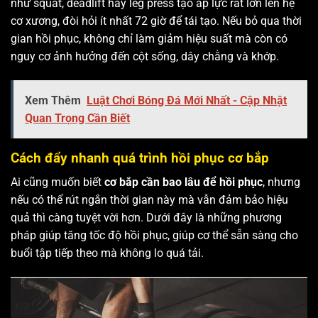
như squat, deadlift hay leg press tạo áp lực rất lớn lên hệ
cơ xương, đòi hỏi ít nhất 72 giờ để tái tạo. Nếu bỏ qua thời
gian hồi phục, không chỉ làm giảm hiệu suất mà còn có
nguy cơ ảnh hưởng đến cột sống, dây chằng và khớp.
Xem Thêm
Luật Chơi Bóng Đá Mới Nhất - Cập Nhật
Quan Trọng Cần Biết
Cách đẩy nhanh quá trình hồi phục cơ bắp
Ai cũng muốn biết
cơ bắp cần bao lâu để hồi phục
, nhưng
nếu có thể rút ngắn thời gian này mà vẫn đảm bảo hiệu
quả thì càng tuyệt vời hơn. Dưới đây là những phương
pháp giúp tăng tốc độ hồi phục, giúp cơ thể sẵn sàng cho
buổi tập tiếp theo mà không lo quá tải.