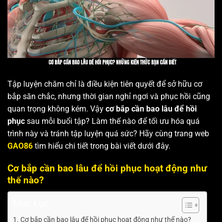
Tập luyện chăm chỉ là điều kiện tiên quyết để sở hữu cơ
bắp săn chắc, nhưng thời gian nghỉ ngơi và phục hồi cũng
quan trọng không kém. Vậy
cơ bắp cần bao lâu để hồi
phục
sau mỗi buổi tập? Làm thế nào để tối ưu hóa quá
trình này và tránh tập luyện quá sức? Hãy cùng trang web
GAO86
tìm hiểu chi tiết trong bài viết dưới đây.
Cơ bắp cần bao lâu để hồi phục hoạt động như
thế nào?
Mục Lục
Cơ bắp cần bao lâu để hồi phục hoạt động như thế nào?