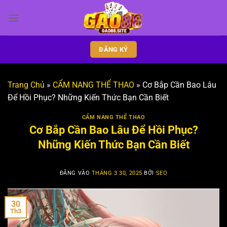
Bỏ
qua
nội
dung
ĐĂNG KÝ
Trang Chủ
»
CẨM NANG THỂ THAO
»
Cơ Bắp Cần Bao Lâu
Để Hồi Phục? Những Kiến Thức Bạn Cần Biết
CẨM NANG THỂ THAO
Cơ Bắp Cần Bao Lâu Để Hồi Phục?
Những Kiến Thức Bạn Cần Biết
ĐĂNG VÀO
THÁNG 3 30, 2025
BỞI
SEO
30
Th3