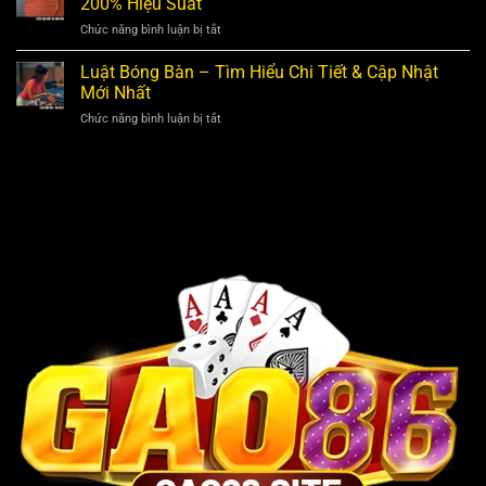
200% Hiệu Suất
Thị
Cái
Tuyến,
Trường
Chức năng bình luận bị tắt
ở
Cá
Giải
Bí
Cược,
Trí
Kíp
Luật Bóng Bàn – Tìm Hiểu Chi Tiết & Cập Nhật
Giải
Kiếm
Chọn
Trí
Mới Nhất
Tiền
Mặt
Kiếm
2025
Chức năng bình luận bị tắt
ở
Vợt
Tiền
Luật
Bóng
Trả
Bóng
Bàn
Thưởng
Bàn
Phù
Trực
–
Hợp,
Tuyến
Tìm
Tăng
Hiểu
200%
Chi
Hiệu
Tiết
Suất
&
Cập
Nhật
Mới
Nhất