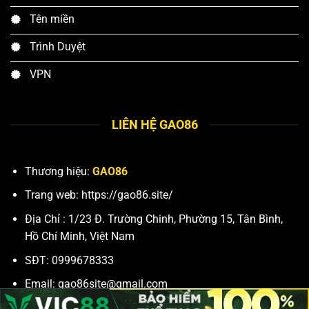
Tên miền
Trình Duyệt
VPN
LIÊN HỆ GAO86
Thương hiệu:
GAO86
Trang web: https://gao86.site/
Địa Chỉ : 1/23 Đ. Trường Chinh, Phường 15, Tân Bình,
Hồ Chí Minh, Việt Nam
SĐT:
0999678333
Email:
gao86site@gmail.com
hastags: #gao86 #conggamegao86 #trangchugao86