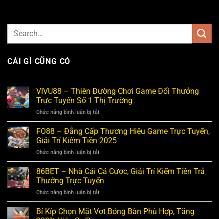
CÁI GÌ CŨNG CÓ
VIVU88 – Thiên Đường Chơi Game Đổi Thưởng
Trực Tuyến Số 1 Thị Trường
Chức năng bình luận bị tắt
ở
VIVU88
–
FO88 – Đẳng Cấp Thương Hiệu Game Trực Tuyến,
Thiên
Giải Trí Kiếm Tiền 2025
Đường
Chức năng bình luận bị tắt
ở
Chơi
FO88
Game
–
86BET – Nhà Cái Cá Cược, Giải Trí Kiếm Tiền Trả
Đổi
Đẳng
Thưởng
Thưởng Trực Tuyến
Cấp
Trực
Chức năng bình luận bị tắt
ở
Thương
Tuyến
86BET
Hiệu
Số
–
Bí Kíp Chọn Mặt Vợt Bóng Bàn Phù Hợp, Tăng
Game
1
Nhà
Trực