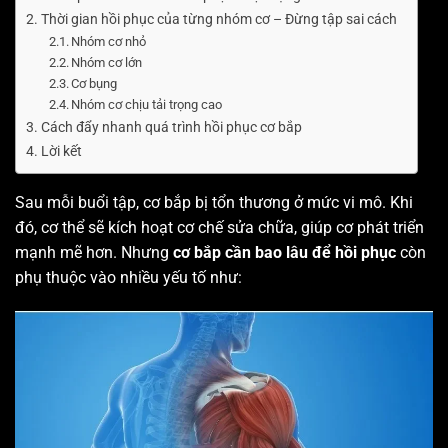
Thời gian hồi phục của từng nhóm cơ – Đừng tập sai cách
Nhóm cơ nhỏ
Nhóm cơ lớn
Cơ bụng
Nhóm cơ chịu tải trọng cao
Cách đẩy nhanh quá trình hồi phục cơ bắp
Lời kết
Sau mỗi buổi tập, cơ bắp bị tổn thương ở mức vi mô. Khi
đó, cơ thể sẽ kích hoạt cơ chế sửa chữa, giúp cơ phát triển
mạnh mẽ hơn. Nhưng
cơ bắp cần bao lâu để hồi phục
còn
phụ thuộc vào nhiều yếu tố như: