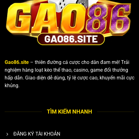
Nhất
Gao86.site
– thiên đường cá cược cho dân đam mê! Trải
nghiệm hàng loạt kèo thể thao, casino, game đổi thưởng
hấp dẫn. Giao diện dễ dùng, tỷ lệ cược cao, khuyến mãi cực
khủng.
TÌM KIẾM NHANH
ĐĂNG KÝ TÀI KHOẢN