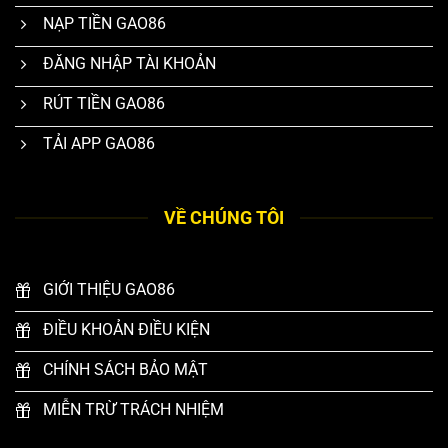
NẠP TIỀN GAO86
ĐĂNG NHẬP TÀI KHOẢN
RÚT TIỀN GAO86
TẢI APP GAO86
VỀ CHÚNG TÔI
GIỚI THIỆU GAO86
ĐIỀU KHOẢN ĐIỀU KIỆN
CHÍNH SÁCH BẢO MẬT
MIỄN TRỪ TRÁCH NHIỆM