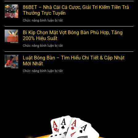
FO88
Game
–
86BET – Nhà Cái Cá Cược, Giải Trí Kiếm Tiền Trả
Đổi
Đẳng
Thưởng
Thưởng Trực Tuyến
Cấp
Trực
Chức năng bình luận bị tắt
ở
Thương
Tuyến
86BET
Hiệu
Số
–
Bí Kíp Chọn Mặt Vợt Bóng Bàn Phù Hợp, Tăng
Game
1
Nhà
Trực
200% Hiệu Suất
Thị
Cái
Tuyến,
Trường
Chức năng bình luận bị tắt
ở
Cá
Giải
Bí
Cược,
Trí
Kíp
Luật Bóng Bàn – Tìm Hiểu Chi Tiết & Cập Nhật
Giải
Kiếm
Chọn
Trí
Mới Nhất
Tiền
Mặt
Kiếm
2025
Chức năng bình luận bị tắt
ở
Vợt
Tiền
Luật
Bóng
Trả
Bóng
Bàn
Thưởng
Bàn
Phù
Trực
–
Hợp,
Tuyến
Tìm
Tăng
Hiểu
200%
Chi
Hiệu
Tiết
Suất
&
Cập
Nhật
Mới