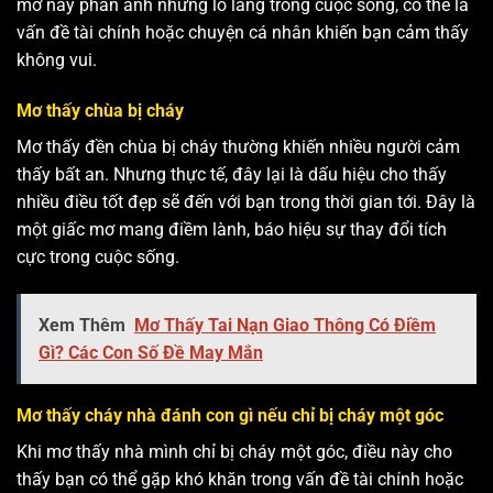
mơ này phản ánh những lo lắng trong cuộc sống, có thể là
vấn đề tài chính hoặc chuyện cá nhân khiến bạn cảm thấy
không vui.
Mơ thấy chùa bị cháy
Mơ thấy đền chùa bị cháy thường khiến nhiều người cảm
thấy bất an. Nhưng thực tế, đây lại là dấu hiệu cho thấy
nhiều điều tốt đẹp sẽ đến với bạn trong thời gian tới. Đây là
một giấc mơ mang điềm lành, báo hiệu sự thay đổi tích
cực trong cuộc sống.
Xem Thêm
Mơ Thấy Tai Nạn Giao Thông Có Điềm
Gì? Các Con Số Đề May Mắn
Mơ thấy cháy nhà đánh con gì nếu chỉ bị cháy một góc
Khi mơ thấy nhà mình chỉ bị cháy một góc, điều này cho
thấy bạn có thể gặp khó khăn trong vấn đề tài chính hoặc