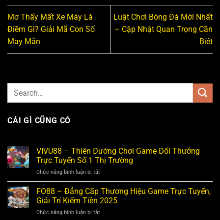
Mơ Thấy Mất Xe Máy Là
Luật Chơi Bóng Đá Mới Nhất
Điềm Gì? Giải Mã Con Số
– Cập Nhật Quan Trọng Cần
May Mắn
Biết
CÁI GÌ CŨNG CÓ
VIVU88 – Thiên Đường Chơi Game Đổi Thưởng
Trực Tuyến Số 1 Thị Trường
Chức năng bình luận bị tắt
ở
VIVU88
–
FO88 – Đẳng Cấp Thương Hiệu Game Trực Tuyến,
Thiên
Giải Trí Kiếm Tiền 2025
Đường
Chức năng bình luận bị tắt
ở
Chơi