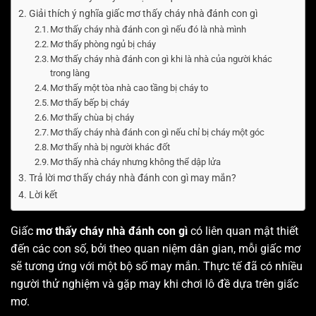
Giải thích ý nghĩa giấc mơ thấy cháy nhà đánh con gì
Mơ thấy cháy nhà đánh con gì nếu đó là nhà mình
Mơ thấy phòng ngủ bị cháy
Mơ thấy cháy nhà đánh con gì khi là nhà của người khác
trong làng
Mơ thấy một tòa nhà cao tầng bị cháy to
Mơ thấy bếp bị cháy
Mơ thấy chùa bị cháy
Mơ thấy cháy nhà đánh con gì nếu chỉ bị cháy một góc
Mơ thấy nhà bị người khác đốt
Mơ thấy nhà cháy nhưng không thể dập lửa
Trả lời mơ thấy cháy nhà đánh con gì may mắn?
Lời kết
Giấc
mơ thấy cháy nhà đánh con gì
có liên quan mật thiết
đến các con số, bởi theo quan niệm dân gian, mỗi giấc mơ
sẽ tương ứng với một bộ số may mắn. Thực tế đã có nhiều
người thử nghiệm và gặp may khi chơi lô đề dựa trên giấc
mơ.