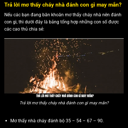
Trả lời mơ thấy cháy nhà đánh con gì may mắn?
Nếu các bạn đang băn khoăn mơ thấy cháy nhà nên đánh
con gì, thì dưới đây là bảng tổng hợp những con số được
các cao thủ chia sẻ:
Trả lời mơ thấy cháy nhà đánh con gì may mắn?
Mơ thấy nhà cháy đánh bộ 35 – 54 – 67 – 90.