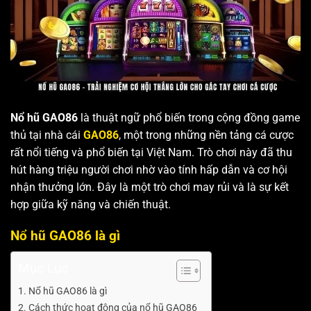
Nổ hũ GAO86
là thuật ngữ phổ biến trong cộng đồng game
thủ tại nhà cái
GAO86
, một trong những nền tảng cá cược
rất nổi tiếng và phổ biến tại Việt Nam. Trò chơi này đã thu
hút hàng triệu người chơi nhờ vào tính hấp dẫn và cơ hội
nhận thưởng lớn. Đây là một trò chơi may rủi và là sự kết
hợp giữa kỹ năng và chiến thuật.
Nổ hũ GAO86 là gì
Mục Lục
Nổ hũ GAO86 là gì
Cách thức hoạt động của nổ hũ GAO86