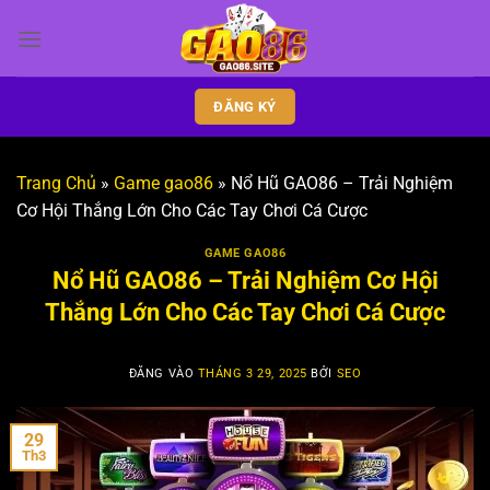
Bỏ
qua
nội
dung
ĐĂNG KÝ
Trang Chủ
»
Game gao86
»
Nổ Hũ GAO86 – Trải Nghiệm
Cơ Hội Thắng Lớn Cho Các Tay Chơi Cá Cược
GAME GAO86
Nổ Hũ GAO86 – Trải Nghiệm Cơ Hội
Thắng Lớn Cho Các Tay Chơi Cá Cược
ĐĂNG VÀO
THÁNG 3 29, 2025
BỞI
SEO
29
Th3