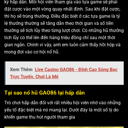
kỳ hấp dẫn. Mỗi hội viên tham gia vào tựa game sẽ phải
đặt cược vào một vòng quay nhất định. Sau khi đặt cược,
thì họ sẽ trúng thưởng. Điều đặc biệt ở các tựa game là tỷ
lệ thưởng thường sẽ tăng dẫn theo thời gian và số tiền
thưởng sẽ tích lũy theo từng lượt chơi. Có những hũ thưởng
tích lũy có thể lên đến hàng triệu đồng chỉ sau một thời
gian ngắn. Chính vì vậy, anh em luôn cảm thấy hồi hộp và
mong đợi vào cơ hội nổ hũ.
Xem Thêm
Live Casino GAO86 - Đỉnh Cao Sòng Bạc
Trực Tuyến, Chơi Là Mê
Tại sao nổ hũ GAO86 lại hấp dẫn
Trò chơi hấp dẫn đối với rất nhiều hội viên nhờ vào những
yếu tố đặc biệt mà nó mang lại. Dưới đây là một số lý do
khiến game thu hút người tham gia