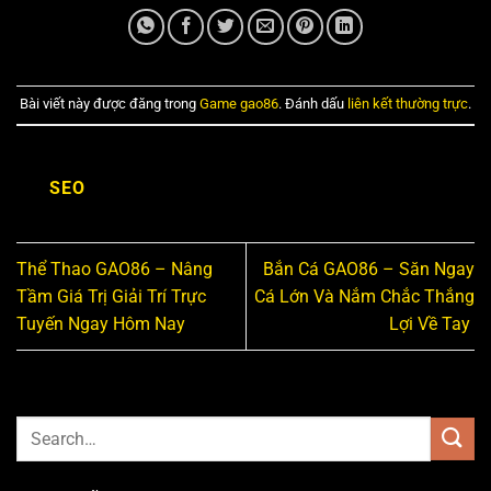
Bài viết này được đăng trong
Game gao86
. Đánh dấu
liên kết thường trực
.
SEO
Thể Thao GAO86 – Nâng
Bắn Cá GAO86 – Săn Ngay
Tầm Giá Trị Giải Trí Trực
Cá Lớn Và Nắm Chắc Thắng
Tuyến Ngay Hôm Nay
Lợi Về Tay