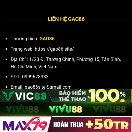
LIÊN HỆ GAO86
Thương hiệu:
GAO86
Trang web: https://gao86.site/
Địa Chỉ : 1/23 Đ. Trường Chinh, Phường 15, Tân Bình,
Hồ Chí Minh, Việt Nam
SĐT:
0999678333
Email:
gao86site@gmail.com
hastags: #gao86 #conggamegao86 #trangchugao86
#gao86site