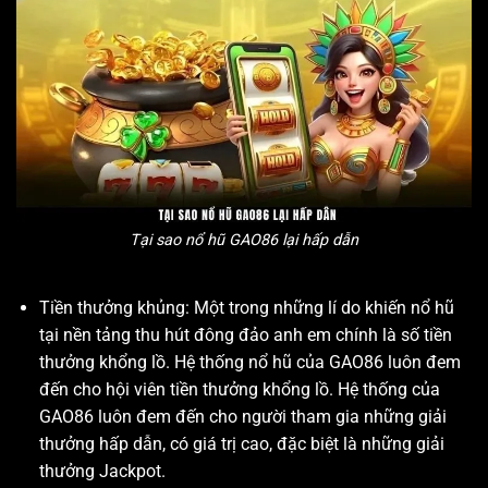
Tại sao nổ hũ GAO86 lại hấp dẫn
Tiền thưởng khủng: Một trong những lí do khiến nổ hũ
tại nền tảng thu hút đông đảo anh em chính là số tiền
thưởng khổng lồ. Hệ thống nổ hũ của GAO86 luôn đem
đến cho hội viên tiền thưởng khổng lồ. Hệ thống của
GAO86 luôn đem đến cho người tham gia những giải
thưởng hấp dẫn, có giá trị cao, đặc biệt là những giải
thưởng Jackpot.